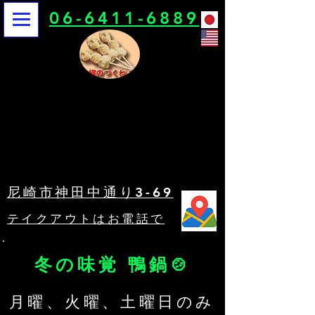
06-6411-6889
鳥栄
鳥栄
尼崎市神田中通り3-69
​テイクアウトはお電話で
冬の味覚 鴨鍋🍲
​月曜、火曜、土曜日のみ