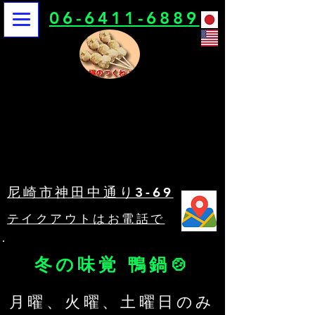
06-6411-6889
鳥栄
鳥栄
尼崎市神田中通り3-69
​テイクアウトはお電話で
冬の味覚 鴨鍋🍲
​月曜、火曜、土曜日のみ