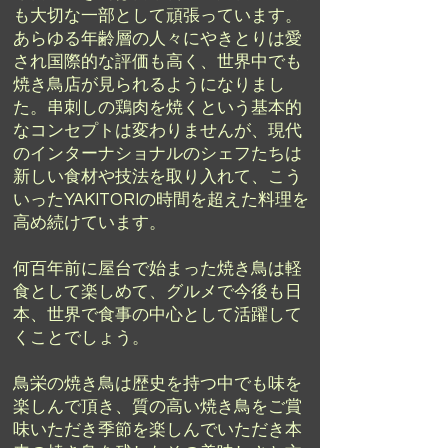
も大切な一部として頑張っています。
あらゆる年齢層の人々にやきとりは愛
され国際的な評価も高く、世界中でも
焼き鳥店が見られるようになりまし
た。串刺しの鶏肉を焼くという基本的
なコンセプトは変わりませんが、現代
のインターナショナルのシェフたちは
新しい食材や技法を取り入れて、こう
いったYAKITORIの時間を超えた料理を
高め続けています。
何百年前に屋台で始まった焼き鳥は軽
食として楽しめて、グルメで今後も日
本、世界で食事の中心として活躍して
くことでしょう。
鳥栄の焼き鳥は歴史を持つ中でも味を
楽しんで頂き、質の高い焼き鳥をご賞
味いただき季節を楽しんでいただき本