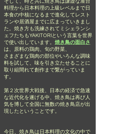
そして、時と共に焼き鳥は謙虚な屋台
料理から日本料理の上級レベルまで日
本食の中核になるまで進化してレスト
ランや居酒屋までに広まっていきまし
た。焼き方も洗練されてミシェランシ
ェフたちもYAKITORIという言葉を世界
で使い出しています。
焼き鳥の面白さ
は、原料の鶏肉、旬の野菜、
さまざまな鶏肉の部位やいろんな調味
料を試して、味を引き立たせることに
取り組間れて創作まで繋がっていま
す。
第２次世界大戦後、日本の経済で急速
な近代化を遂げる中、焼き鳥は再び人
気を博して全国に無数の焼き鳥店が出
現したということです。
今日、焼き鳥は日本料理の文化の中で