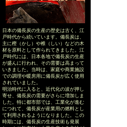
日本の備長炭の生産の歴史は古く、江
戸時代から続いています。備長炭は、
主に樫（かし）や椎（しい）などの木
材を原料として作られてきました。江
戸時代には、日本各地で備長炭の生産
が盛んに行われ、その需要は高まって
いきました。当時は、家庭や商業施設
での調理や暖房用に備長炭が広く使用
されていました。
明治時代に入ると、近代化の波が押し
寄せ、備長炭の需要がさらに増加しま
した。特に都市部では、工業化が進む
につれて、備長炭が産業用の燃料とし
て利用されるようになりました。この
時期には、備長炭の生産技術も発展