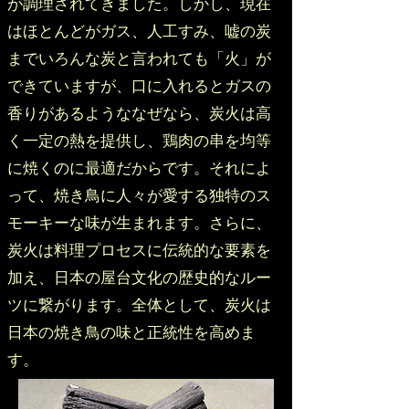
が調理されてきました。しかし、現在
はほとんどがガス、人工すみ、嘘の炭
までいろんな炭と言われても「火」が
できていますが、口に入れるとガスの
香りがあるようななぜなら、炭火は高
く一定の熱を提供し、鶏肉の串を均等
に焼くのに最適だからです。それによ
って、焼き鳥に人々が愛する独特のス
モーキーな味が生まれます。さらに、
炭火は料理プロセスに伝統的な要素を
加え、日本の屋台文化の歴史的なルー
ツに繋がります。全体として、炭火は
日本の焼き鳥の味と正統性を高めま
す。