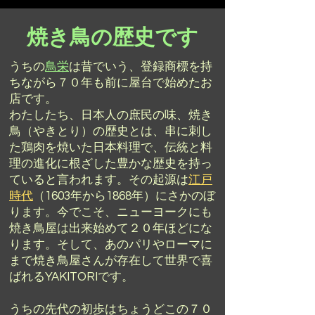
​焼き鳥の歴史です
うちの
鳥栄
は昔でいう、登録商標を持
ちながら７０年も前に屋台で始めたお
店です。
わたしたち、日本人の庶民の味、焼き
鳥（やきとり）の歴史とは、串に刺し
た鶏肉を焼いた日本料理で、伝統と料
理の進化に根ざした豊かな歴史を持っ
ていると言われます。その起源は
江戸
時代
（1603年から1868年）にさかのぼ
ります。今でこそ、ニューヨークにも
焼き鳥屋は出来始めて２０年ほどにな
ります。そして、あのパリやローマに
まで焼き鳥屋さんが存在して世界で喜
ばれるYAKITORIです。
うちの先代の初歩はちょうどこの７０