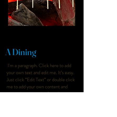
A Dining
I'm a paragraph. Click here to add
your own text and edit me. It’s easy.
Just click “Edit Text” or double click
me to add your own content and
make changes to the font. I’m a great
place for you to tell a story and let
your users know a little more about
you.