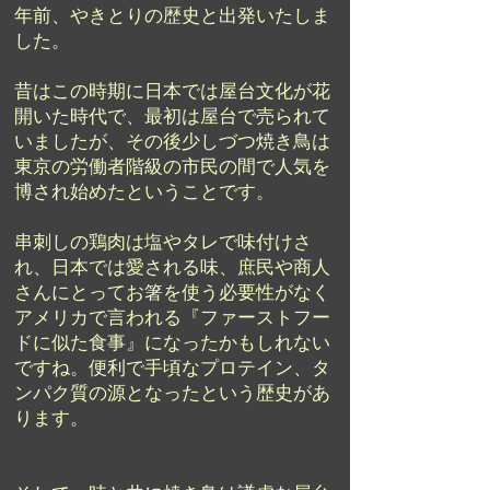
年前、やきとりの歴史と出発いたしま
した。
昔はこの時期に日本では屋台文化が花
開いた時代で、最初は屋台で売られて
いましたが、その後少しづつ焼き鳥は
東京の労働者階級の市民の間で人気を
博され始めたということです。
串刺しの鶏肉は塩やタレで味付けさ
れ、日本では愛される味、庶民や商人
さんにとってお箸を使う必要性がなく
アメリカで言われる『ファーストフー
ドに似た食事』になったかもしれない
ですね。便利で手頃なプロテイン、タ
ンパク質の源となったという歴史があ
ります。